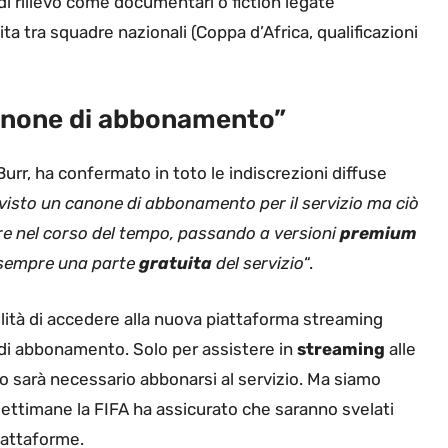
di rilievo come documentari o fiction legate
a tra squadre nazionali (Coppa d’Africa, qualificazioni
anone di abbonamento”
Burr, ha confermato in toto le indiscrezioni diffuse
visto un canone di abbonamento per il servizio ma ciò
ere nel corso del tempo, passando a versioni
premium
à sempre una parte
gratuita
del servizio
“.
bilità di accedere alla nuova piattaforma streaming
di abbonamento. Solo per assistere in
streaming
alle
do sarà necessario abbonarsi al servizio. Ma siamo
e settimane la FIFA ha assicurato che saranno svelati
piattaforme.