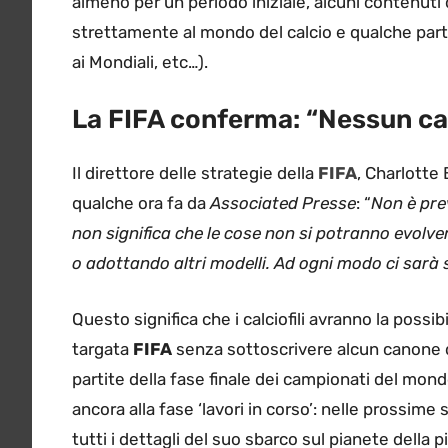
almeno per un periodo iniziale, alcuni contenuti 
strettamente al mondo del calcio e qualche partit
ai Mondiali, etc…).
La FIFA conferma: “Nessun c
Il direttore delle strategie della
FIFA
, Charlotte 
qualche ora fa da
Associated Presse
: “
Non è pre
non significa che le cose non si potranno evolv
o adottando altri modelli. Ad ogni modo ci sar
Questo significa che i calciofili avranno la possi
targata
FIFA
senza sottoscrivere alcun canone 
partite della fase finale dei campionati del mon
ancora alla fase ‘lavori in corso’: nelle prossim
tutti i dettagli del suo sbarco sul pianete della 