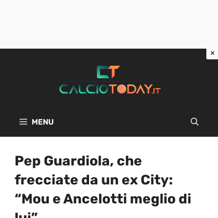
Vai
al
contenuto
MENU
Pep Guardiola, che
frecciate da un ex City:
“Mou e Ancelotti meglio di
lui”