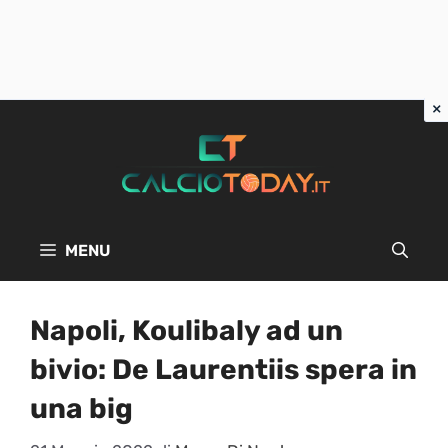
Vai
al
contenuto
MENU
Napoli, Koulibaly ad un
bivio: De Laurentiis spera in
una big