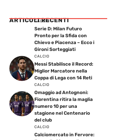
ARTICOLI RECENTI
CALCIO
Serie D: Milan Futuro
Pronto per la Sfida con
Chievo e Piacenza – Ecco i
Gironi Sorteggiati
CALCIO
Messi Stabilisce il Record:
Miglior Marcatore nella
Coppa di Lega con 14 Reti
CALCIO
Omaggio ad Antognoni:
Fiorentina ritira la maglia
numero 10 per una
stagione nel Centenario
del club
CALCIO
Calciomercato in Fervore: