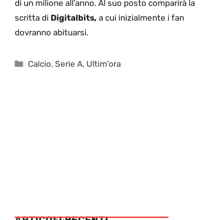
di un milione all’anno. Al suo posto comparirà la
scritta di
Digitalbits,
a cui inizialmente i fan
dovranno abituarsi.
Categorie
Calcio
,
Serie A
,
Ultim'ora
ARTICOLI RECENTI