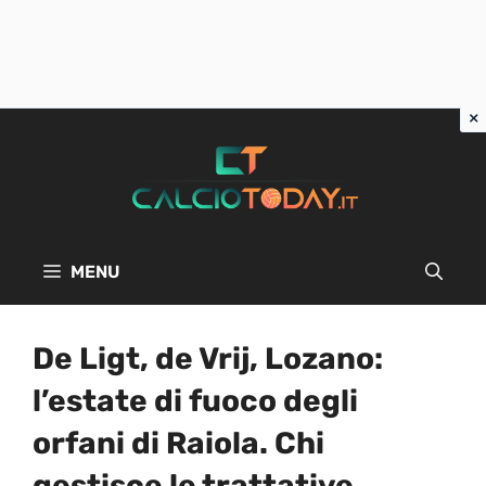
Vai
al
contenuto
MENU
De Ligt, de Vrij, Lozano:
l’estate di fuoco degli
orfani di Raiola. Chi
gestisce le trattative