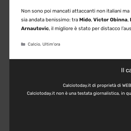
Non sono poi mancati attaccanti non italiani ma
sia andata benissimo: tra
Mido
,
Victor Obinna
,
Arnautovic
, il migliore è stato per distacco l’a
Categorie
Calcio
,
Ultim'ora
Il 
Calciotoday.it di proprietà di WE
Calciotoday.it non è una testata giornalistica, in 