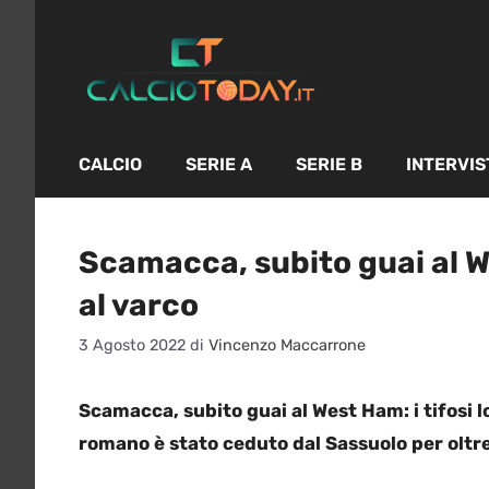
Vai
al
contenuto
CALCIO
SERIE A
SERIE B
INTERVIS
Scamacca, subito guai al We
al varco
3 Agosto 2022
di
Vincenzo Maccarrone
Scamacca, subito guai al West Ham: i tifosi 
romano è stato ceduto dal Sassuolo per oltre