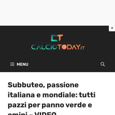
Vai
al
contenuto
MENU
Subbuteo, passione
italiana e mondiale: tutti
pazzi per panno verde e
omini – VIDEO