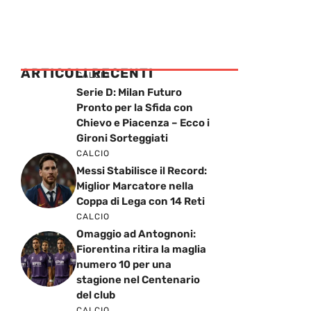
ARTICOLI RECENTI
CALCIO
Serie D: Milan Futuro
Pronto per la Sfida con
Chievo e Piacenza – Ecco i
Gironi Sorteggiati
CALCIO
Messi Stabilisce il Record:
Miglior Marcatore nella
Coppa di Lega con 14 Reti
CALCIO
Omaggio ad Antognoni:
Fiorentina ritira la maglia
numero 10 per una
stagione nel Centenario
del club
CALCIO