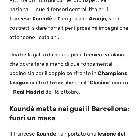
Vittime di infortuni con le loro rispettive
nazionali, i due difensori centrali titolari, il
francese
Koundè
e l’uruguaiano
Araujo
, sono
costretti a dare forfait per i prossimi impegni che
attendono i catalani.
Una bella gatta da pelare per il tecnico catalano
che dovrà fare a meno di due fondamentali
pedine sia per il doppio confronto in
Champions
League
contro l’
Inter
che per il “
Clasico
” contro
il
Real Madrid
del 16 ottobre.
Koundè mette nei guai il Barcellona:
fuori un mese
Il francese
Koundè
ha riportato una
lesione del