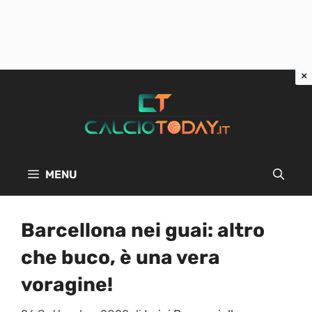
Vai
al
contenuto
MENU
Barcellona nei guai: altro
che buco, è una vera
voragine!