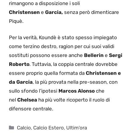
rimangono a disposizione i soli
Christensen
e
Garcia,
senza però dimenticare
Piquè.
Per la verità, Koundè è stato spesso impiegato
come terzino destro, ragion per cui suoi validi
sostituti possono essere anche
Bellerin
e
Sergi
Roberto
. Tuttavia, la coppia centrale dovrebbe
essere proprio quella formata da
Christensen e
da Garcia
, la più provata nella pre-season, con
sullo sfondo l’ipotesi
Marcos Alonso
che
nel
Chelsea
ha più volte ricoperto il ruolo di
difensore centrale.
Categorie
Calcio
,
Calcio Estero
,
Ultim'ora