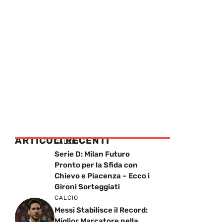
ARTICOLI RECENTI
CALCIO
Serie D: Milan Futuro
Pronto per la Sfida con
Chievo e Piacenza – Ecco i
Gironi Sorteggiati
CALCIO
Messi Stabilisce il Record:
Miglior Marcatore nella