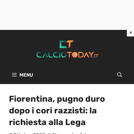
Vai
al
contenuto
MENU
Fiorentina, pugno duro
dopo i cori razzisti: la
richiesta alla Lega