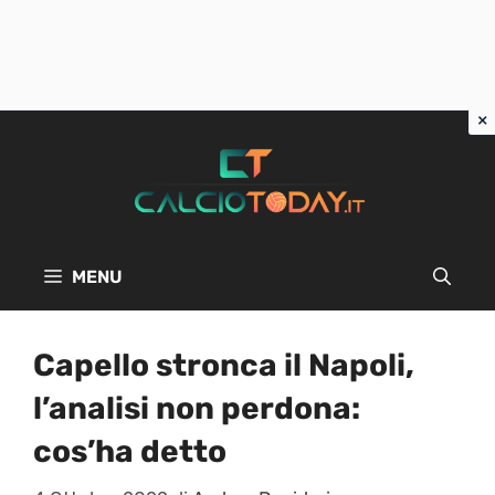
Vai
al
contenuto
MENU
Capello stronca il Napoli,
l’analisi non perdona:
cos’ha detto