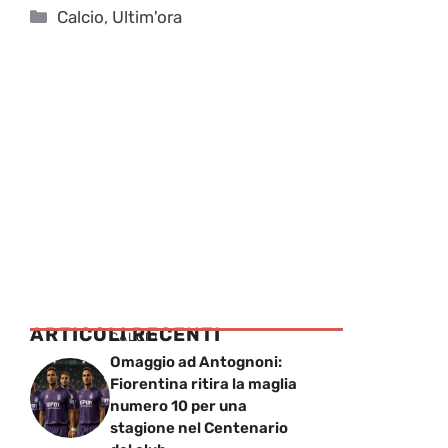
Categorie
Calcio
,
Ultim'ora
ARTICOLI RECENTI
CALCIO
Omaggio ad Antognoni:
Fiorentina ritira la maglia
numero 10 per una
stagione nel Centenario