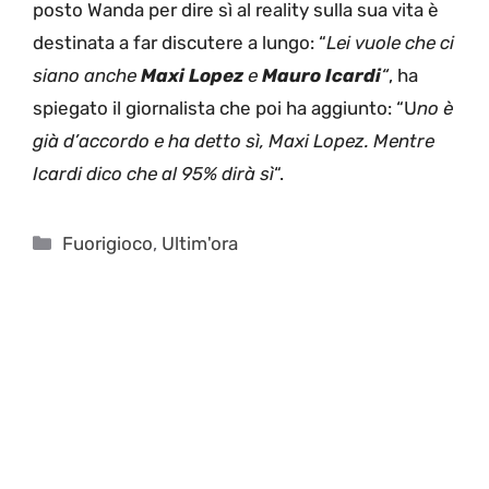
posto Wanda per dire sì al reality sulla sua vita è
destinata a far discutere a lungo: “
Lei vuole che ci
siano anche
Maxi Lopez
e
Mauro Icardi
“
, ha
spiegato il giornalista che poi ha aggiunto: “U
no è
già d’accordo e ha detto sì, Maxi Lopez. Mentre
Icardi dico che al 95% dirà sì
“.
Categorie
Fuorigioco
,
Ultim'ora