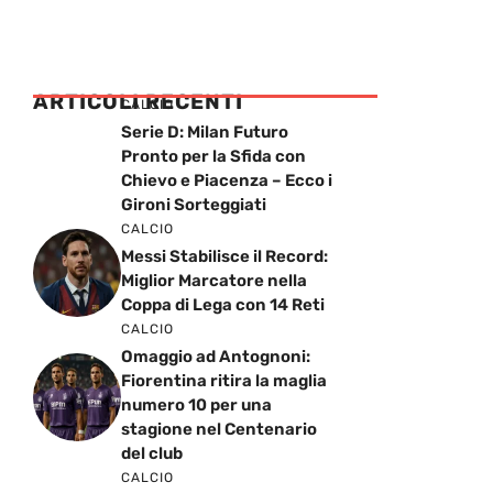
ARTICOLI RECENTI
CALCIO
Serie D: Milan Futuro
Pronto per la Sfida con
Chievo e Piacenza – Ecco i
Gironi Sorteggiati
CALCIO
Messi Stabilisce il Record:
Miglior Marcatore nella
Coppa di Lega con 14 Reti
CALCIO
Omaggio ad Antognoni:
Fiorentina ritira la maglia
numero 10 per una
stagione nel Centenario
del club
CALCIO