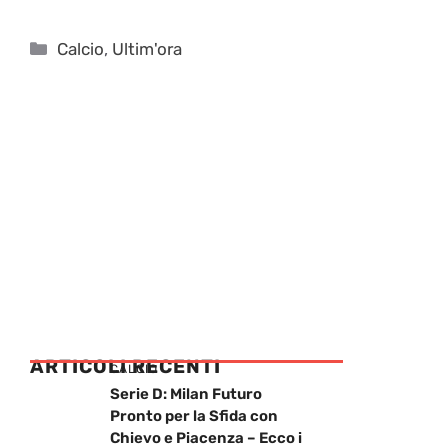
Categorie
Calcio
,
Ultim'ora
ARTICOLI RECENTI
CALCIO
Serie D: Milan Futuro
Pronto per la Sfida con
Chievo e Piacenza – Ecco i