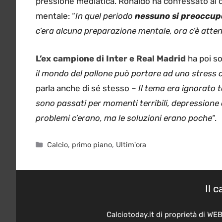
pressione mediatica. Ronaldo ha confessato al q
mentale: “
In quel periodo
nessuno si preoccupa
c’era alcuna preparazione mentale, ora c’è att
L’ex campione di Inter e Real Madrid
ha poi so
il mondo del pallone può portare ad uno stress c
parla anche di sé stesso –
Il tema era ignorato 
sono passati per momenti terribili, depressione 
problemi c’erano, ma le soluzioni erano poche
“.
Categorie
Calcio
,
primo piano
,
Ultim'ora
Il 
Calciotoday.it di proprietà di WE