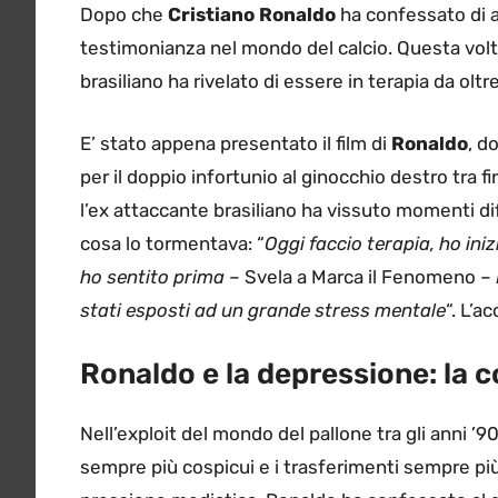
Dopo che
Cristiano Ronaldo
ha confessato di a
testimonianza nel mondo del calcio. Questa vol
brasiliano ha rivelato di essere in terapia da olt
E’ stato appena presentato il film di
Ronaldo
, d
per il doppio infortunio al ginocchio destro tra f
l’ex attaccante brasiliano ha vissuto momenti diff
cosa lo tormentava: “
Oggi faccio terapia, ho ini
ho sentito prima
– Svela a Marca il Fenomeno –
stati esposti ad un grande stress mentale
“. L’a
Ronaldo e la depressione: la 
Nell’exploit del mondo del pallone tra gli anni ’90
sempre più cospicui e i trasferimenti sempre più m