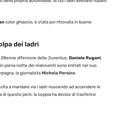
rto della propria automobile, di cui i ladri avevano rubato
man
color ghiaccio, è stata poi ritrovata in buone
olpa dei ladri
il 28enne difensore della Juventus,
Daniele Rugani
.
in piena notte dei malviventi sono entrati nel suo
pagna, la giornalista
Michela Persico
.
cita a mandare via i ladri riuscendo ad accendere le
 di questo però, la coppia ha deciso di trasferirsi