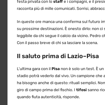
festa privata con lo
staff
e i compagni, e il pre
racconta più di mille comunicati. Sorrisi, abbrac
In queste ore manca una conferma sul futuro imm
su prossime destinazioni. È onesto dirlo: non ci 
leggibile da chi segue il calcio da vicino. Pedr
Con il passo breve di chi sa lasciare la scena.
Il saluto prima di Lazio–Pisa
L’ultima gara con il
Pisa
non è solo un test. È un 
stadio potrà vederlo dal vivo. Un campione che a
ha bisogno anche di questo: rituali semplici. Non
giro di campo prima del fischio. I
tifosi
sanno rico
quando fiuta autenticità, risponde.