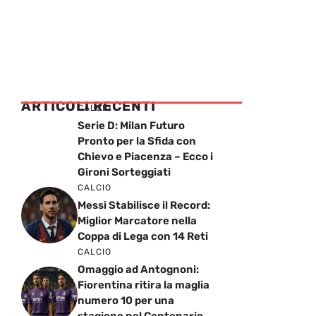
ARTICOLI RECENTI
CALCIO
Serie D: Milan Futuro
Pronto per la Sfida con
Chievo e Piacenza – Ecco i
Gironi Sorteggiati
CALCIO
Messi Stabilisce il Record:
Miglior Marcatore nella
Coppa di Lega con 14 Reti
CALCIO
Omaggio ad Antognoni:
Fiorentina ritira la maglia
numero 10 per una
stagione nel Centenario