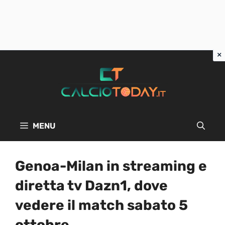
Vai
al
contenuto
MENU
Genoa-Milan in streaming e
diretta tv Dazn1, dove
vedere il match sabato 5
ottobre