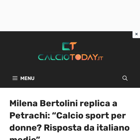
Vai
al
contenuto
MENU
Milena Bertolini replica a
Petrachi: “Calcio sport per
donne? Risposta da italiano
medio”