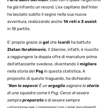
ha già infranto un record. L’ex capitano dell’Inter
ha lasciato subito il segno nella sua nuova
avventura, realizzando anche
14 reti e 3 assist
in 18 partite.
E’ proprio grazie ai
gol
che
Icardi
ha battuto
Zlatan Ibrahimovic
. Il 26enne, infatti, è riuscito
a raggiungere la doppia cifra di marcature prima
dell’attaccante svedese, diventando il
migliore
nella storia del
Psg
in questa statistica. A
proposito di questo traguardo, ha dichiarato:
“
Non lo sapevo
! È un
orgoglio
segnare la
storia
di una squadra come il Psg. Cerco di essere
sempre
preparato
e di essere sempre
un’opzione per i compagni con i miei movimenti.