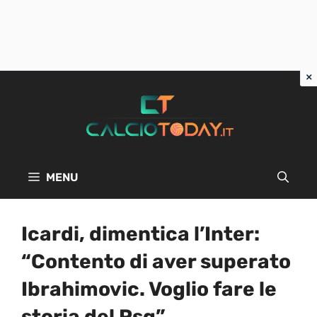
Vai
al
contenuto
MENU
Icardi, dimentica l’Inter:
“Contento di aver superato
Ibrahimovic. Voglio fare le
storia del Psg”