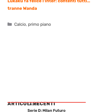
Lukaku fa felice l’Inter: contenti tutti…
tranne Wanda
Categorie
Calcio
,
primo piano
ARTICOLI RECENTI
CALCIO
Serie D: Milan Futuro