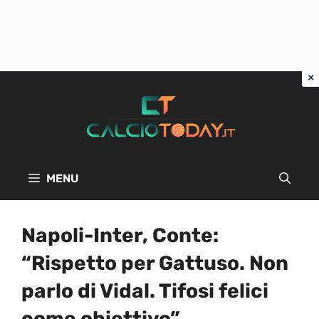
Vai
al
contenuto
MENU
Napoli-Inter, Conte:
“Rispetto per Gattuso. Non
parlo di Vidal. Tifosi felici
come obiettivo”