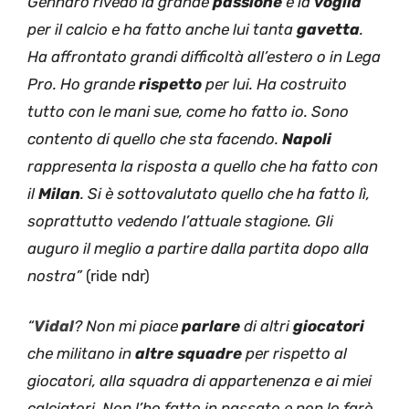
Gennaro rivedo la grande
passione
e la
voglia
per il calcio e ha fatto anche lui tanta
gavetta
.
Ha affrontato grandi difficoltà all’estero o in Lega
Pro. Ho grande
rispetto
per lui. Ha costruito
tutto con le mani sue, come ho fatto io. Sono
contento di quello che sta facendo.
Napoli
rappresenta la risposta a quello che ha fatto con
il
Milan
. Si è sottovalutato quello che ha fatto lì,
soprattutto vedendo l’attuale stagione. Gli
auguro il meglio a partire dalla partita dopo alla
nostra”
(ride ndr)
“
Vidal
? Non mi piace
parlare
di altri
giocatori
che militano in
altre squadre
per rispetto al
giocatori, alla squadra di appartenenza e ai miei
calciatori. Non l’ho fatto in passato e non lo farò