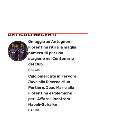
ARTICOLI RECENTI
CALCIO
Omaggio ad Antognoni:
Fiorentina ritira la maglia
numero 10 per una
stagione nel Centenario
del club
CALCIO
Calciomercato in Fervore:
Juve alla Ricerca di un
Portiere, Joao Mario alla
Fiorentina e Polemiche
per l’Affare Lindstrom
Napoli-Schalke
CALCIO