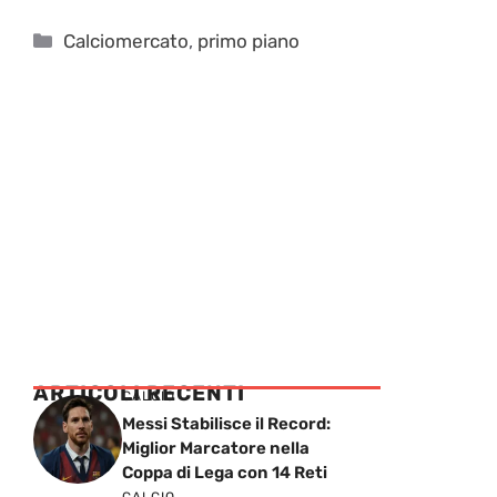
Categorie
Calciomercato
,
primo piano
ARTICOLI RECENTI
CALCIO
Messi Stabilisce il Record:
Miglior Marcatore nella
Coppa di Lega con 14 Reti
CALCIO