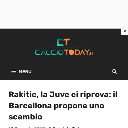
Vai
al
contenuto
MENU
Rakitic, la Juve ci riprova: il
Barcellona propone uno
scambio