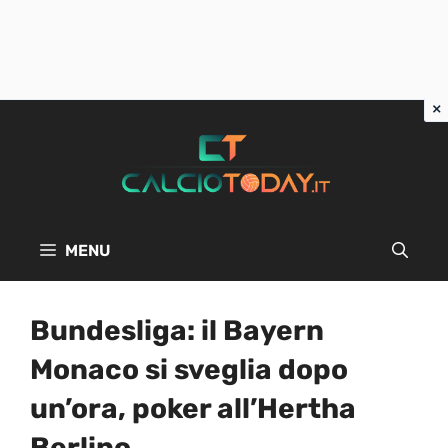
Vai
al
contenuto
MENU
Bundesliga: il Bayern
Monaco si sveglia dopo
un’ora, poker all’Hertha
Berlino