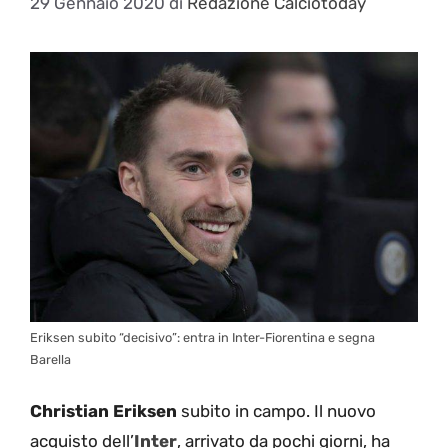
29 Gennaio 2020
di
Redazione Calciotoday
Eriksen subito “decisivo”: entra in Inter-Fiorentina e segna
Barella
Christian Eriksen
subito in campo. Il nuovo
acquisto dell’
Inter
, arrivato da pochi giorni, ha