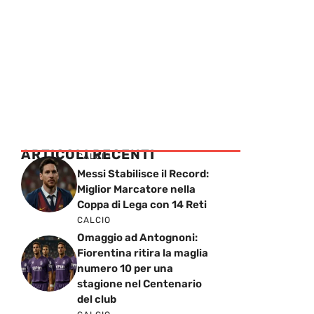
ARTICOLI RECENTI
CALCIO
Messi Stabilisce il Record:
Miglior Marcatore nella
Coppa di Lega con 14 Reti
CALCIO
Omaggio ad Antognoni:
Fiorentina ritira la maglia
numero 10 per una
stagione nel Centenario
del club