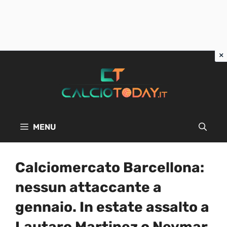
Vai
al
contenuto
MENU
Calciomercato Barcellona:
nessun attaccante a
gennaio. In estate assalto a
Lautaro Martinez o Neymar