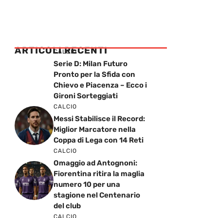
ARTICOLI RECENTI
CALCIO
Serie D: Milan Futuro
Pronto per la Sfida con
Chievo e Piacenza – Ecco i
Gironi Sorteggiati
CALCIO
Messi Stabilisce il Record:
Miglior Marcatore nella
Coppa di Lega con 14 Reti
CALCIO
Omaggio ad Antognoni:
Fiorentina ritira la maglia
numero 10 per una
stagione nel Centenario
del club
CALCIO