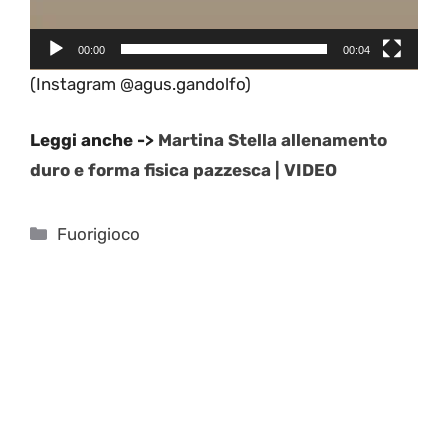
00:00
00:04
(Instagram @agus.gandolfo)
Leggi anche ->
Martina Stella allenamento
duro e forma fisica pazzesca | VIDEO
Categorie
Fuorigioco