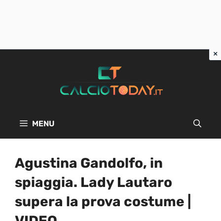
Vai
al
contenuto
MENU
Agustina Gandolfo, in
spiaggia. Lady Lautaro
supera la prova costume |
VIDEO