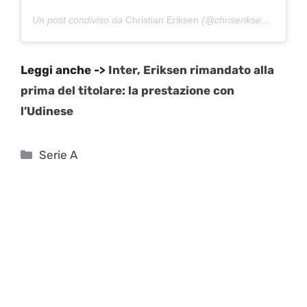
Un post condiviso da
Christian Eriksen
(@chriseriksen8) in data:
Leggi anche ->
Inter, Eriksen rimandato alla
prima del titolare: la prestazione con
l’Udinese
Categorie
Serie A