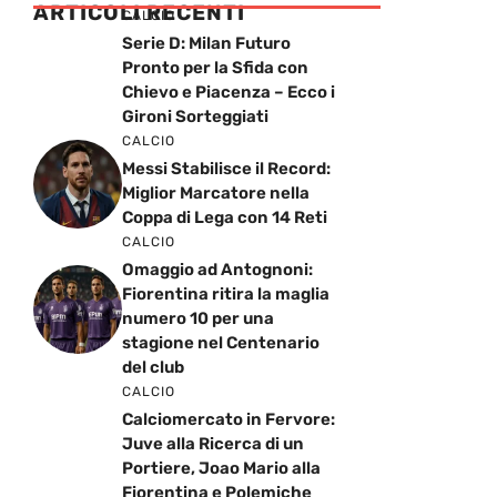
ARTICOLI RECENTI
CALCIO
Serie D: Milan Futuro
Pronto per la Sfida con
Chievo e Piacenza – Ecco i
Gironi Sorteggiati
CALCIO
Messi Stabilisce il Record:
Miglior Marcatore nella
Coppa di Lega con 14 Reti
CALCIO
Omaggio ad Antognoni:
Fiorentina ritira la maglia
numero 10 per una
stagione nel Centenario
del club
CALCIO
Calciomercato in Fervore:
Juve alla Ricerca di un
Portiere, Joao Mario alla
Fiorentina e Polemiche