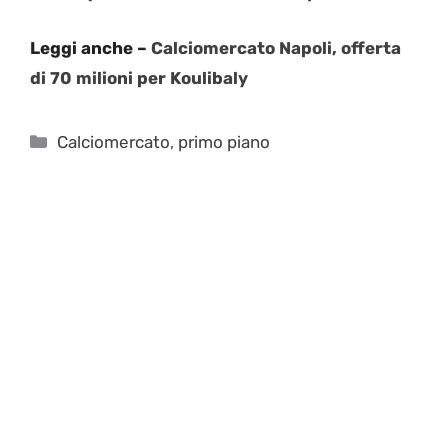
Leggi anche –
Calciomercato Napoli, offerta
di 70 milioni per Koulibaly
Categorie
Calciomercato
,
primo piano