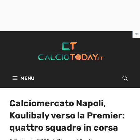
Vai
al
contenuto
MENU
Calciomercato Napoli,
Koulibaly verso la Premier:
quattro squadre in corsa