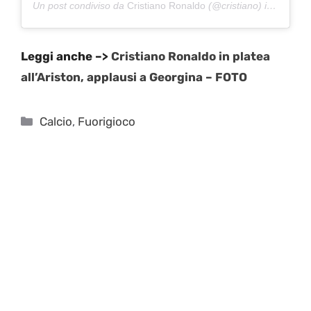
Un post condiviso da
Cristiano Ronaldo
(@cristiano) in data:
10
Leggi anche –>
Cristiano Ronaldo in platea
all’Ariston, applausi a Georgina – FOTO
Categorie
Calcio
,
Fuorigioco