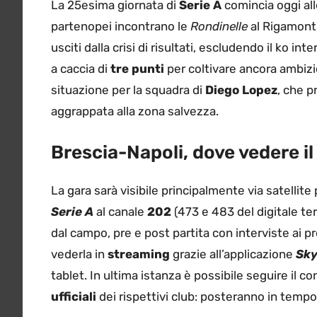
La 25esima giornata di
Serie A
comincia oggi al
partenopei incontrano le
Rondinelle
al Rigamonti
usciti dalla crisi di risultati, escludendo il ko int
a caccia di
tre punti
per coltivare ancora ambizio
situazione per la squadra di
Diego Lopez
, che p
aggrappata alla zona salvezza.
Brescia-Napoli, dove vedere il
La gara sarà visibile principalmente via satellite
Serie A
al canale
202
(473 e 483 del digitale ter
dal campo, pre e post partita con interviste ai pro
vederla in
streaming
grazie all’applicazione
Sky
tablet. In ultima istanza è possibile seguire il c
ufficiali
dei rispettivi club: posteranno in tempo r