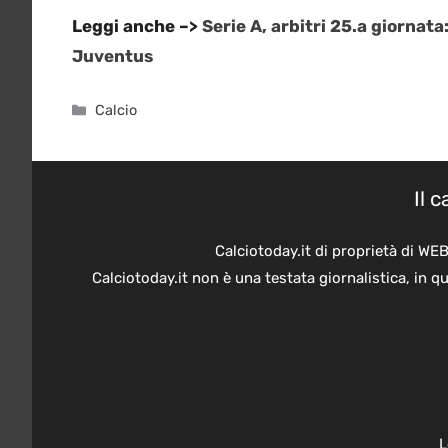
Leggi anche –>
Serie A, arbitri 25.a giornat
Juventus
Categorie
Calcio
Il 
Calciotoday.it di proprietà di WE
Calciotoday.it non è una testata giornalistica, in 
L