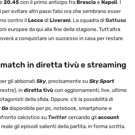
le
20.45
con il primo anticipo fra
Brescia
e
Napoli
. I
 per evitare altri passi falsi ora che sembrano esser
erno contro il
Lecce
di
Liverani
. La squadra di
Gattuso
ni europee da qui alla fine della stagione. Tutt’altra
roverà a conquistare un successo in casa per restare
 match in diretta tivù e streaming
 per gli abbonati
Sky
, precisamente su
Sky Sport
restre), in
diretta tivù
con aggiornamenti, live, ultime
tagonisti della sfida. Oppure, c’è la possibilità di
 Go
disponibile per pc, notebook, smartphone e
onfronto calcistico su
Twitter
cercando gli
account
eale gli episodi salienti della partita, in forma scritta.