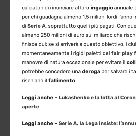
calciatori di rinunciare al loro
ingaggio
annuale tr
per chi guadagna almeno 1.5 milioni lordi l’anno: 
di
Serie A
, soprattutto quelli più pagati. Con qu
almeno 250 milioni di euro sul miliardo che risch
finisce qui: se si arriverà a questo obiettivo, i c
momentaneamente i rigidi paletti del
fair play 
manovre di natura eccezionale per evitare il
col
potrebbe concedere una
deroga
per salvare i t
rischiano il
fallimento
.
Leggi anche –
Lukashenko e la lotta al Coron
aperte
Leggi anche –
Serie A, la Lega insiste: l’an