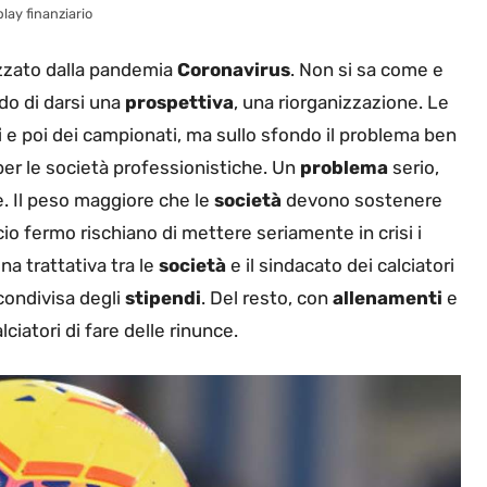
play finanziario
llizzato dalla pandemia
Coronavirus
. Non si sa come e
do di darsi una
prospettiva
, una riorganizzazione. Le
i
e poi dei campionati, ma sullo sfondo il problema ben
 per le società professionistiche. Un
problema
serio,
e. Il peso maggiore che le
società
devono sostenere
lcio fermo rischiano di mettere seriamente in crisi i
na trattativa tra le
società
e il sindacato dei calciatori
condivisa degli
stipendi
. Del resto, con
allenamenti
e
ciatori di fare delle rinunce.