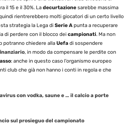
a il 15 e il 30%. La
decurtazione
sarebbe massima
quindi rientrerebbero molti giocatori di un certo livello
esta strategia la Lega di
Serie A
punta a recuperare
ia di perdere con il blocco dei
campionati
. Ma non
lub potranno chiedere alla
Uefa
di sospendere
finanziario
, in modo da compensare le perdite con
lasso
: anche in questo caso l’organismo europeo
anti club che già non hanno i conti in regola e che
avirus con vodka, saune e … il calcio a porte
nuncio sul prosieguo del campionato