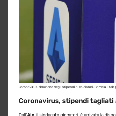
Coronavirus, riduzione degli stipendi ai calciatori. Cambia il fair 
Coronavirus, stipendi tagliati 
Dall’
Aic
, il sindacato giocatori, è arrivata la disp