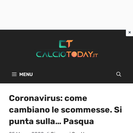
Vai
al
contenuto
MENU
Coronavirus: come
cambiano le scommesse. Si
punta sulla… Pasqua