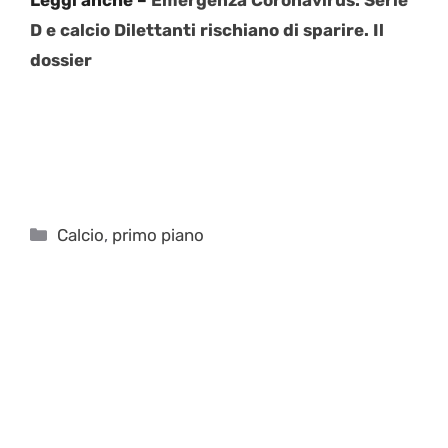
D e calcio Dilettanti rischiano di sparire. Il
dossier
Categorie
Calcio
,
primo piano