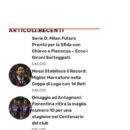
ARTICOLI RECENTI
CALCIO
Serie D: Milan Futuro
Pronto per la Sfida con
Chievo e Piacenza – Ecco i
Gironi Sorteggiati
CALCIO
Messi Stabilisce il Record:
Miglior Marcatore nella
Coppa di Lega con 14 Reti
CALCIO
Omaggio ad Antognoni:
Fiorentina ritira la maglia
numero 10 per una
stagione nel Centenario
del club
CALCIO