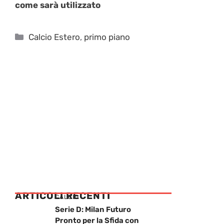
come sarà utilizzato
Categorie
Calcio Estero
,
primo piano
ARTICOLI RECENTI
CALCIO
Serie D: Milan Futuro
Pronto per la Sfida con