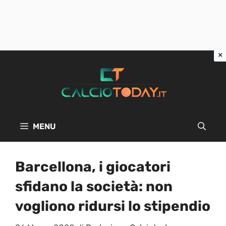
Vai
al
contenuto
MENU
Barcellona, i giocatori
sfidano la società: non
vogliono ridursi lo stipendio