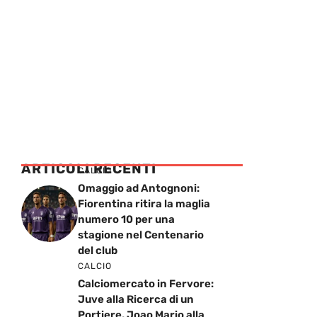
ARTICOLI RECENTI
CALCIO
Omaggio ad Antognoni:
Fiorentina ritira la maglia
numero 10 per una
stagione nel Centenario
del club
CALCIO
Calciomercato in Fervore:
Juve alla Ricerca di un
Portiere, Joao Mario alla