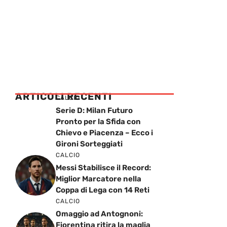
ARTICOLI RECENTI
CALCIO
Serie D: Milan Futuro
Pronto per la Sfida con
Chievo e Piacenza – Ecco i
Gironi Sorteggiati
CALCIO
Messi Stabilisce il Record:
Miglior Marcatore nella
Coppa di Lega con 14 Reti
CALCIO
Omaggio ad Antognoni:
Fiorentina ritira la maglia