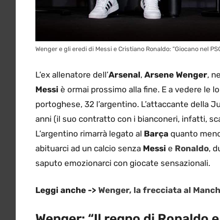
Wenger e gli eredi di Messi e Cristiano Ronaldo: “Giocano nel PS
L’ex allenatore dell’
Arsenal
,
Arsene Wenger
, n
Messi
è ormai prossimo alla fine. E a vedere le lo
portoghese, 32 l’argentino. L’attaccante della J
anni (il suo contratto con i bianconeri, infatti, s
L’argentino rimarrà legato al
Barça
quanto meno f
abituarci ad un calcio senza
Messi
e
Ronaldo
, d
saputo emozionarci con giocate sensazionali.
Leggi anche ->
Wenger, la frecciata al Manch
Wenger: “Il regno di Ronaldo e