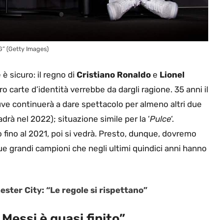
G” (Getty Images)
e è sicuro: il regno di
Cristiano Ronaldo
e
Lionel
ro carte d’identità verrebbe da dargli ragione. 35 anni il
uve continuerà a dare spettacolo per almeno altri due
cadrà nel 2022); situazione simile per la ‘
Pulce
‘.
ino al 2021, poi si vedrà. Presto, dunque, dovremo
ue grandi campioni che negli ultimi quindici anni hanno
ester City: “Le regole si rispettano”
 Messi è quasi finito”