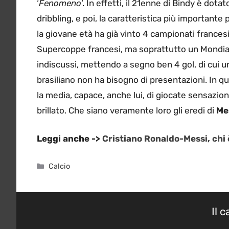
‘
Fenomeno
‘. In effetti, il 21enne di Bindy è dota
dribbling, e poi, la caratteristica più importante
la giovane età ha già vinto 4 campionati frances
Supercoppe francesi, ma soprattutto un Mondial
indiscussi, mettendo a segno ben 4 gol, di cui uno
brasiliano non ha bisogno di presentazioni. In q
la media, capace, anche lui, di giocate sensazio
brillato. Che siano veramente loro gli eredi di
Me
Leggi anche ->
Cristiano Ronaldo-Messi, chi è
Categorie
Calcio
Il 