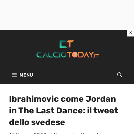
Vai
al
contenuto
MENU
Ibrahimovic come Jordan
in The Last Dance: il tweet
dello svedese