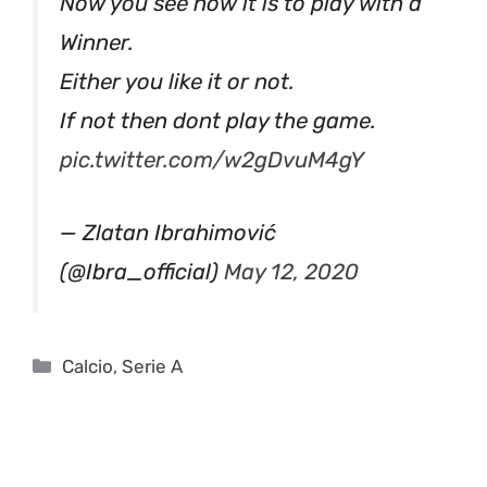
Now you see how it is to play with a
Winner.
Either you like it or not.
If not then dont play the game.
pic.twitter.com/w2gDvuM4gY
— Zlatan Ibrahimović
(@Ibra_official)
May 12, 2020
Categorie
Calcio
,
Serie A