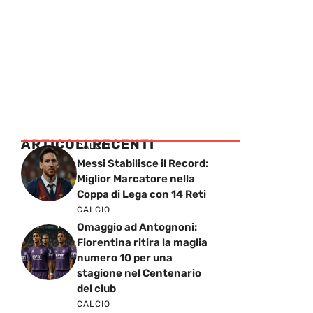
ARTICOLI RECENTI
CALCIO
Messi Stabilisce il Record:
Miglior Marcatore nella
Coppa di Lega con 14 Reti
CALCIO
Omaggio ad Antognoni:
Fiorentina ritira la maglia
numero 10 per una
stagione nel Centenario
del club
CALCIO