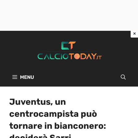
Vai
al
contenuto
MENU
Juventus, un
centrocampista può
tornare in bianconero:
deciderà Sarri