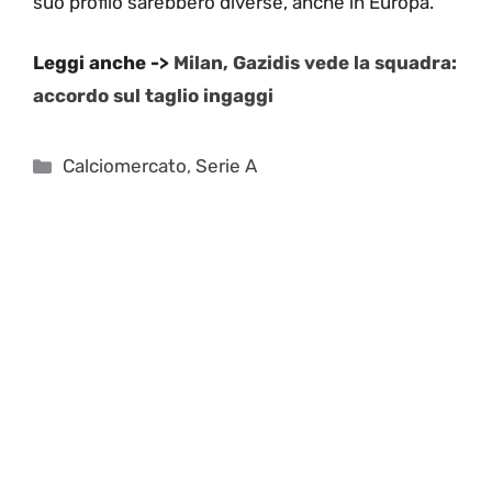
suo profilo sarebbero diverse, anche in Europa.
Leggi anche ->
Milan, Gazidis vede la squadra:
accordo sul taglio ingaggi
Categorie
Calciomercato
,
Serie A