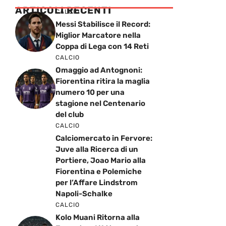
ARTICOLI RECENTI
CALCIO
Messi Stabilisce il Record:
Miglior Marcatore nella
Coppa di Lega con 14 Reti
CALCIO
Omaggio ad Antognoni:
Fiorentina ritira la maglia
numero 10 per una
stagione nel Centenario
del club
CALCIO
Calciomercato in Fervore:
Juve alla Ricerca di un
Portiere, Joao Mario alla
Fiorentina e Polemiche
per l’Affare Lindstrom
Napoli-Schalke
CALCIO
Kolo Muani Ritorna alla