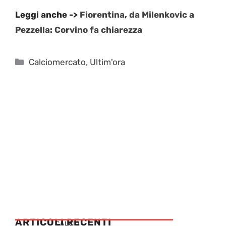
Leggi anche ->
Fiorentina, da Milenkovic a
Pezzella: Corvino fa chiarezza
Categorie
Calciomercato
,
Ultim'ora
ARTICOLI RECENTI
CALCIO