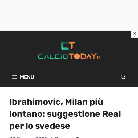
Vai
al
contenuto
MENU
Ibrahimovic, Milan più
lontano: suggestione Real
per lo svedese