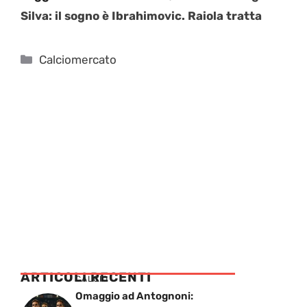
Silva: il sogno è Ibrahimovic. Raiola tratta
Categorie
Calciomercato
ARTICOLI RECENTI
CALCIO
Omaggio ad Antognoni: