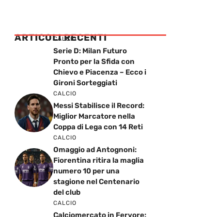
ARTICOLI RECENTI
CALCIO
Serie D: Milan Futuro
Pronto per la Sfida con
Chievo e Piacenza – Ecco i
Gironi Sorteggiati
CALCIO
Messi Stabilisce il Record:
Miglior Marcatore nella
Coppa di Lega con 14 Reti
CALCIO
Omaggio ad Antognoni:
Fiorentina ritira la maglia
numero 10 per una
stagione nel Centenario
del club
CALCIO
Calciomercato in Fervore: