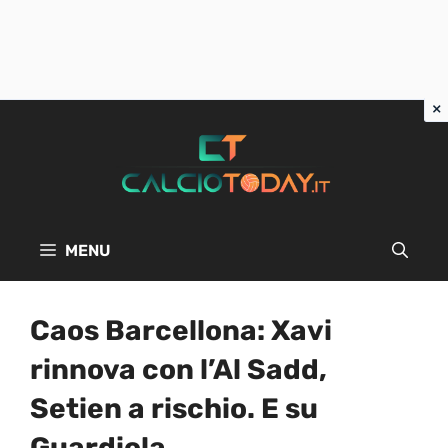
Vai
al
contenuto
MENU
Caos Barcellona: Xavi
rinnova con l’Al Sadd,
Setien a rischio. E su
Guardiola…