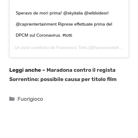
Speravo de morì prima! @skyitalia @wildsidesrl
@caprientertainment Riprese effettuate prima del
DPCM sul Coronavirus. #totti
Un post condiviso da
Francesco Totti
(@francescototti) in data:
Leggi anche –
Maradona contro il regista
Sorrentino: possibile causa per titolo film
Categorie
Fuorigioco