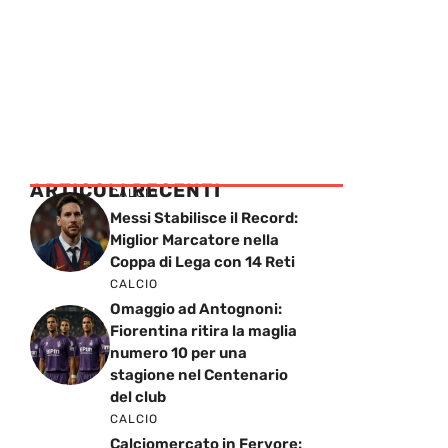
ARTICOLI RECENTI
CALCIO
Messi Stabilisce il Record:
Miglior Marcatore nella
Coppa di Lega con 14 Reti
CALCIO
Omaggio ad Antognoni:
Fiorentina ritira la maglia
numero 10 per una
stagione nel Centenario
del club
CALCIO
Calciomercato in Fervore: