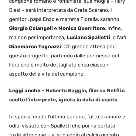
campione romano e romanista, sua moglie – Ilary
Blasi – sarà interpretata da Greta Scarano. I
genitori, papà Enzo e mamma Fiorella, saranno
Giorgio Colangeli
e
Monica Guerritore
. Infine,
ma non per importanza,
Luciano Spalletti
lo farà
Gianmarco Tognazzi
. C’è grande attesa per
questo progetto, partendo dalle premesse del
libro che è molto dettagliato circa ciascun
aspetto della vita del campione.
Leggi anche –
Roberto Baggio, film su Netflix:
scelto l’interprete, ignota la data di uscita
In special modo l’ultimo periodo, fatto di amore e
odio, vissuto con Spalletti che poi ha portato –
fra le altre cose – al suo addio al calcio giocato.