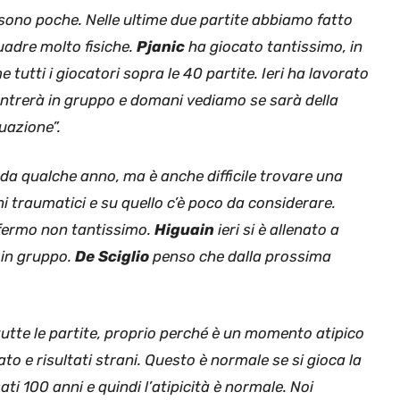
sono poche. Nelle ultime due partite abbiamo fatto
uadre molto fisiche.
Pjanic
ha giocato tantissimo, in
tti i giocatori sopra le 40 partite. Ieri ha lavorato
ientrerà in gruppo e domani vediamo se sarà della
uazione”.
 da qualche anno, ma è anche difficile trovare una
traumatici e su quello c’è poco da considerare.
o fermo non tantissimo.
Higuain
ieri si è allenato a
 in gruppo.
De Sciglio
penso che dalla prossima
 tutte le partite, proprio perché è un momento atipico
 e risultati strani. Questo è normale se si gioca la
ti 100 anni e quindi l’atipicità è normale. Noi