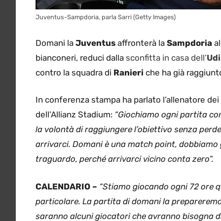
Juventus-Sampdoria, parla Sarri (Getty Images)
Domani la
Juventus
affronterà la
Sampdoria
al
bianconeri, reduci dalla
sconfitta in casa dell’
Ud
contro la squadra di
Ranieri
che ha già raggiunto
In conferenza stampa ha parlato l’allenatore dei
dell’Allianz Stadium:
“Giochiamo ogni partita con l
la volontà di raggiungere l’obiettivo senza perd
arrivarci. Domani è una match point, dobbiamo 
traguardo, perché arrivarci vicino conta zero”.
CALENDARIO –
“Stiamo giocando ogni 72 ore qui
particolare. La partita di domani la preparerem
saranno alcuni giocatori che avranno bisogna d