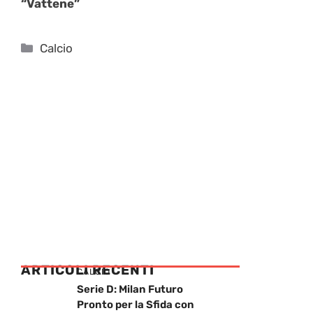
“Vattene”
Categorie
Calcio
ARTICOLI RECENTI
CALCIO
Serie D: Milan Futuro
Pronto per la Sfida con