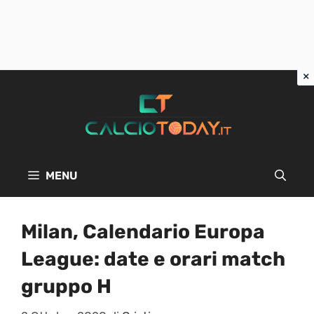
Vai
al
contenuto
MENU
Milan, Calendario Europa
League: date e orari match
gruppo H