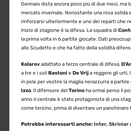
Gennaio dista ancora poco più di due mesi, ma la 
mercato invernale. Nonostante una rosa solida 
rinforzarsi ulteriormente e uno dei reparti che
inizio di stagione è la difesa. La squadra di
Cont
la prima volta in 6 partite giocate. Dati preocc
allo Scudetto e che ha fatto della solidità difens
Kolarov
adattato a terzo centrale di difesa,
D’A
a tre e i soli
Bastoni
e
De Vrij
a reggere gli urti,
in pole per vestire la maglia nerazzurra a parti
Izzo
. Il difensore del
Torino
ha ormai perso il pos
anno il centrale è stato protagonista di una st
come terzino, prima di diventare un panchinaro f
Potrebbe interessarti anche:
Inter, Skriniar