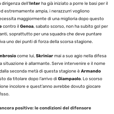
dirigenza dell’
Inter
ha già iniziato a porre le basi per il
ed estremamente ampia, i nerazzurri vogliono
 necessita maggiormente di una miglioria dopo questo
e
contro il
Genoa
, sabato scorso, non ha subito gol per
upanti, soprattutto per una squadra che deve puntare
iva uno dei punti di forza della scorsa stagione.
mbrosio
come lui,
Skriniar
mai a suo agio nella difesa
 la situazione è allarmante. Serve intervenire e il nome
re dalla seconda metà di questa stagione è
Armando
to da titolare dopo l’arrivo di
Giampaolo
. Lo scorso
agione incolore e quest’anno avrebbe dovuto giocare
isso.
 ancora positivo: le condizioni del difensore